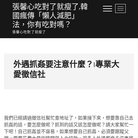
Skip
張馨心吃對了就瘦了,韓
M
to
國瘋傳「懶人減肥」
e
content
n
法，你有吃對嗎？
u
張馨心吃對了就瘦了
B
u
t
t
o
外遇抓姦要注意什麼？|專業大
n
愛徵信社
我們已經請過徵信社幫忙查地址了，如果接下來，想要靠自己去
抓姦的話，要怎麼做呢？抓到的話又該怎麼做呢？請大家幫忙一
下吧！自己抓姦並不容易，如果想要自己抓姦，必須要跟蹤父