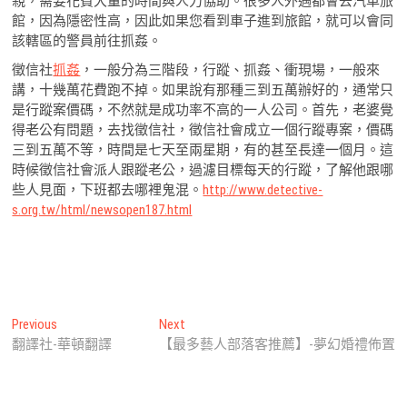
親，需要花費大量的時間與人力協助。很多人外遇都會去汽車旅
館，因為隱密性高，因此如果您看到車子進到旅館，就可以會同
該轄區的警員前往抓姦。
徵信社
抓姦
，一般分為三階段，行蹤、抓姦、衝現場，一般來
講，十幾萬花費跑不掉。如果說有那種三到五萬辦好的，通常只
是行蹤案價碼，不然就是成功率不高的一人公司。首先，老婆覺
得老公有問題，去找徵信社，徵信社會成立一個行蹤專案，價碼
三到五萬不等，時間是七天至兩星期，有的甚至長達一個月。這
時候徵信社會派人跟蹤老公，過濾目標每天的行蹤，了解他跟哪
些人見面，下班都去哪裡鬼混。
http://www.detective-
s.org.tw/html/newsopen187.html
文
Previous
Next
Previous
Next
post:
post:
翻譯社-華頓翻譯
【最多藝人部落客推薦】-夢幻婚禮佈置
章
導