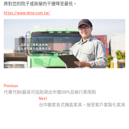
將對您的院子或房屋的干擾降至最低。
https://www.yitng.com.tw/
文
Previous
Previous
post:
代書代辦|最高可協助貸出市價200%且無行業限制
章
Next
Next
導
post:
台中搬家各式機能家具，接受客戶客製化家具
覽