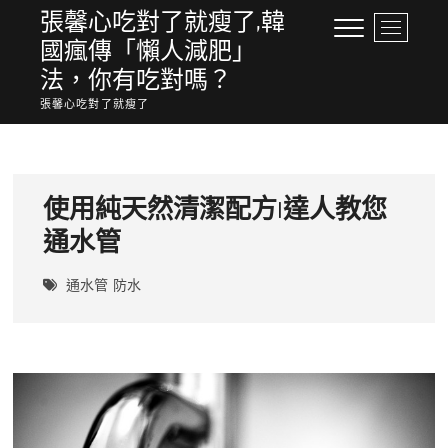
Skip
張馨心吃對了就瘦了,韓
M
to
國瘋傳「懶人減肥」
e
content
n
法，你有吃對嗎？
u
張馨心吃對了就瘦了
B
u
t
t
o
使用純天然清潔配方|達人教您
n
通水管
通水管
防水