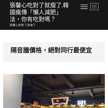
Skip
張馨心吃對了就瘦了,韓
M
to
國瘋傳「懶人減肥」
e
content
n
法，你有吃對嗎？
u
張馨心吃對了就瘦了
B
u
t
t
o
隔音牆價格，絕對同行最便宜
n