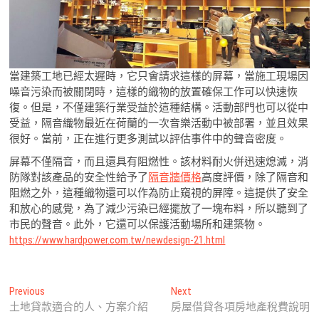
當建築工地已經太遲時，它只會請求這樣的屏幕，當施工現場因
噪音污染而被關閉時，這樣的織物的放置確保工作可以快速恢
復。但是，不僅建築行業受益於這種結構。活動部門也可以從中
受益，隔音織物最近在荷蘭的一次音樂活動中被部署，並且效果
很好。當前，正在進行更多測試以評估事件中的聲音密度。
屏幕不僅隔音，而且還具有阻燃性。該材料耐火併迅速熄滅，消
防隊對該產品的安全性給予了
隔音牆價格
高度評價，除了隔音和
阻燃之外，這種織物還可以作為防止窺視的屏障。這提供了安全
和放心的感覺，為了減少污染已經擺放了一塊布料，所以聽到了
市民的聲音。此外，它還可以保護活動場所和建築物。
https://www.hardpower.com.tw/newdesign-21.html
文
Previous
Next
Previous
Next
post:
post:
土地貸款適合的人、方案介紹
房屋借貸各項房地產稅費說明
章