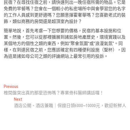
民宿？在尋找住宿之前，請快速列出一晚住宿所需的物品。它是
免費的早餐嗎？您會在一個較小的私密場所中與會學習您的名字
的工作人員感到更舒適嗎？您願意揮霍奢華嗎？您喜歡老式的裝
飾，類似商務的房間還是超頂室內設計？
簡單地說，首先考慮一下您想要的價格，民宿的基本設施和位
置。然後，您可以從那裡擴展到諸如房地產歷史，環境實踐以及
某個地方的個性之類的東西，例如“聚會氛圍”或“浪漫氣氛”。同
樣，在到達民宿之前，您應該確定有四種便利設施（聖杯），因
為這是諸如母公司之類的評論網站上最常引用的投訴。
文
Previous
Previous
post:
椎間盤突出真的那麼恐怖嗎？專業骨科醫師講話囉！
章
Next
Next
導
post:
酒店公關、酒店兼職｜保證日領6000~10000元，歡迎新鮮人
覽