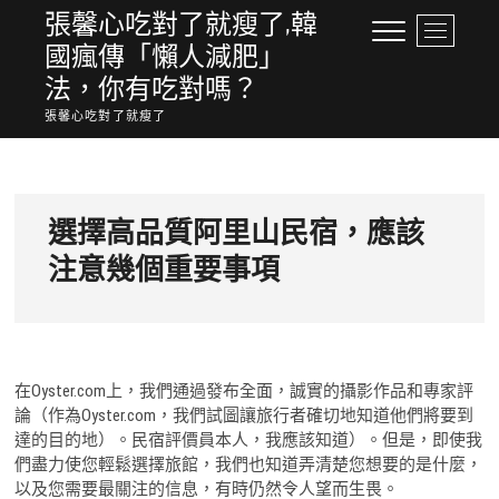
Skip
張馨心吃對了就瘦了,韓
M
to
國瘋傳「懶人減肥」
e
content
n
法，你有吃對嗎？
u
張馨心吃對了就瘦了
B
u
t
t
o
選擇高品質阿里山民宿，應該
n
注意幾個重要事項
在Oyster.com上，我們通過發布全面，誠實的攝影作品和專家評
論（作為Oyster.com，我們試圖讓旅行者確切地知道他們將要到
達的目的地）。民宿評價員本人，我應該知道）。但是，即使我
們盡力使您輕鬆選擇旅館，我們也知道弄清楚您想要的是什麼，
以及您需要最關注的信息，有時仍然令人望而生畏。