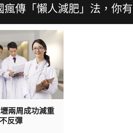
國瘋傳「懶人減肥」法，你
中壢兩周成功減重
斤不反彈