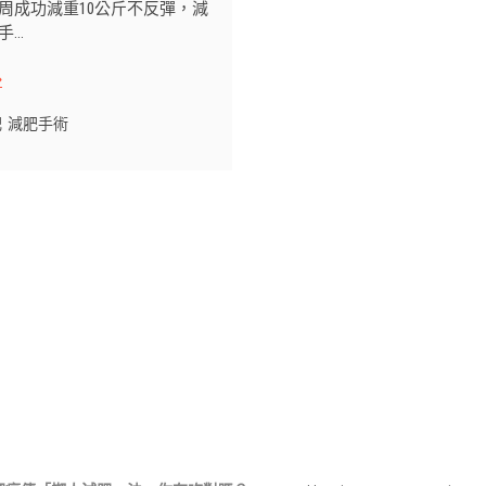
周成功減重10公斤不反彈，減
手…
肥
減肥手術