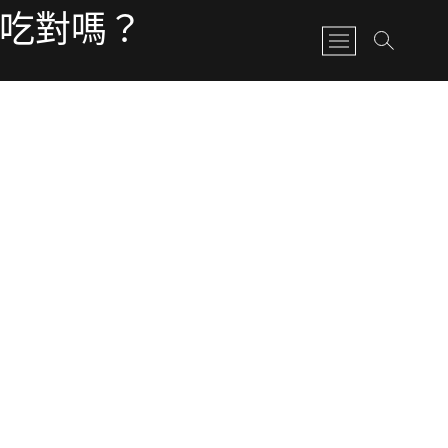
有吃對嗎？
M
e
n
u
B
u
t
t
o
n