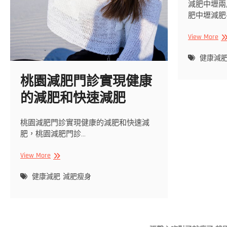
減肥中壢兩
肥中壢減肥
減
View More
肥
中
健康減
壢
桃園減肥門診實現健康
兩
周
的減肥和快速減肥
成
功
減
桃園減肥門診實現健康的減肥和快速減
重
肥，桃園減肥門診…
10
公
桃
View More
斤
園
不
減
健康減肥
減肥瘦身
反
肥
彈
門
診
實