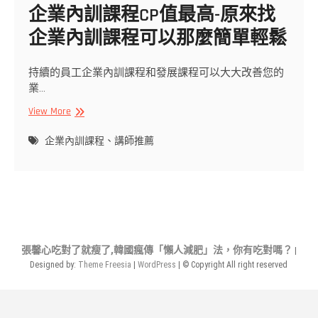
企業內訓課程CP值最高-原來找
企業內訓課程可以那麼簡單輕鬆
持續的員工企業內訓課程和發展課程可以大大改善您的
業…
企
View More
業
內
企業內訓課程、講師推薦
訓
課
程
CP
值
最
高-
張馨心吃對了就瘦了,韓國瘋傳「懶人減肥」法，你有吃對嗎？
|
原
Designed by:
Theme Freesia
|
WordPress
| © Copyright All right reserved
來
找
企