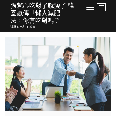
Skip
張馨心吃對了就瘦了,韓
M
to
國瘋傳「懶人減肥」
e
content
n
法，你有吃對嗎？
u
張馨心吃對了就瘦了
B
u
t
t
o
n