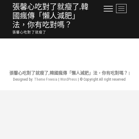
Skip
張馨心吃對了就瘦了,韓
M
to
國瘋傳「懶人減肥」
e
content
n
法，你有吃對嗎？
u
張馨心吃對了就瘦了
B
u
No Posts Found.
t
t
o
n
張馨心吃對了就瘦了,韓國瘋傳「懶人減肥」法，你有吃對嗎？
|
Designed by:
Theme Freesia
|
WordPress
| © Copyright All right reserved