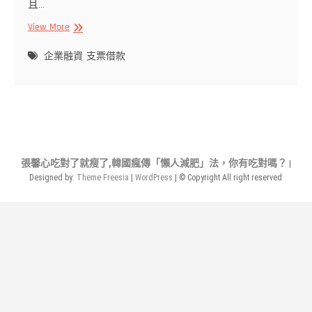
且…
支
View More
票
借
企業融資
支票借款
款
如
何
利
用
工
作
張馨心吃對了就瘦了,韓國瘋傳「懶人減肥」法，你有吃對嗎？
|
收
Designed by:
Theme Freesia
|
WordPress
| © Copyright All right reserved
入
自
由
借
款？