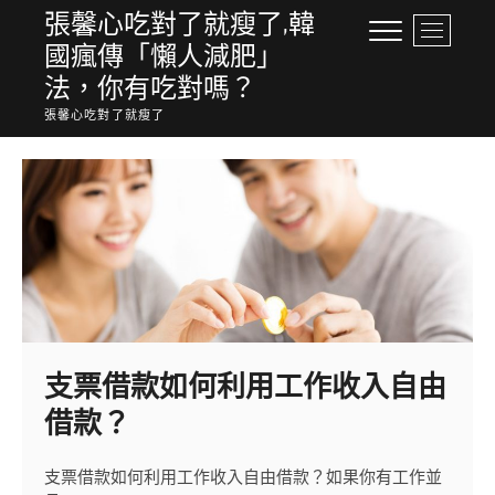
Skip
張馨心吃對了就瘦了,韓
M
to
國瘋傳「懶人減肥」
e
content
n
法，你有吃對嗎？
u
張馨心吃對了就瘦了
B
u
t
t
o
n
支票借款如何利用工作收入自由
借款？
支票借款如何利用工作收入自由借款？如果你有工作並