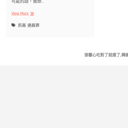
可能的話，我想…
通
View More
姦
罪
抓姦
通姦罪
除
罪
化？
以
張馨心吃對了就瘦了,韓
後
有
抓
姦
證
據
也
沒
用？