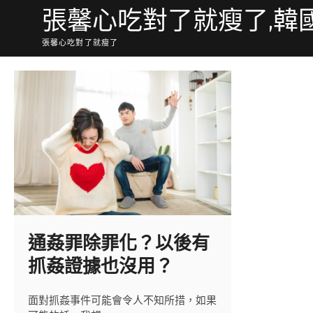
Skip
張馨心吃對了就瘦了,韓
to
content
張馨心吃對了就瘦了
通姦罪除罪化？以後有
抓姦證據也沒用？
面對抓姦事件可能會令人不知所措，如果