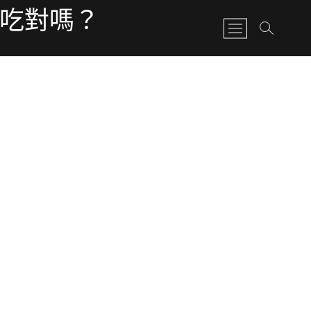
有吃對嗎？
M
e
n
u
B
u
t
t
o
n