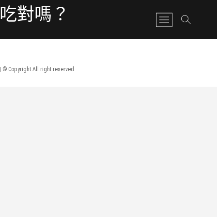
有吃對嗎？
M
e
n
u
B
| © Copyright All right reserved
u
t
t
o
n