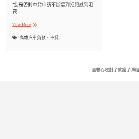
“您是否對車貸申請不斷遭到拒絕感到沮
喪…
【高
View More
雄
汽
高雄汽車貸款、車貸
車
貸
款】
有
張馨心吃對了就瘦了,韓
哪
些
注
意
事
項?
此
篇
文
章
告