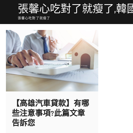
Skip
張馨心吃對了就瘦了,韓
to
content
張馨心吃對了就瘦了
【高雄汽車貸款】有哪
些注意事項?此篇文章
告訴您