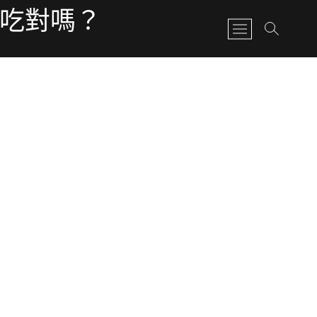
有吃對嗎？
M
e
n
u
B
u
t
t
o
n