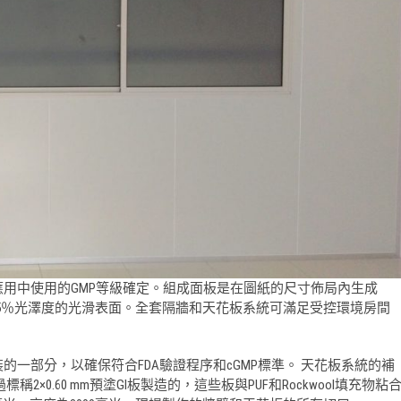
用中使用的GMP等級確定。組成面板是在圖紙的尺寸佈局內生成
5-25％光澤度的光滑表面。全套隔牆和天花板系統可滿足受控環境房間
一部分，以確保符合FDA驗證程序和cGMP標準。 天花板系統的補
0.60 mm預塗GI板製造的，這些板與PUF和Rockwool填充物粘