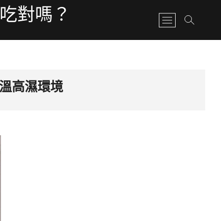
有吃對嗎？
M
e
n
u
B
u
溫高濕環境
t
t
o
n