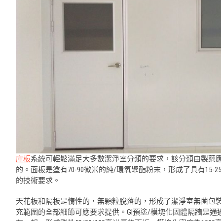
庫板
系統可輕鬆滿足大多數潔淨室分類的要求，該分類由製藥應
的。面板是塗有70-90微米的純/環氧聚酯粉末，形成了具有1
的技術要求。
天花板和隔板是惰性的，無顆粒脫落的，形成了潔淨室無菌包裝的
充範圍的全部細節可應要求提供。GI預塗/模塊化固體隔牆是通過標稱2×