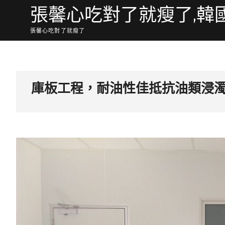
Skip
張馨心吃對了就瘦了,韓
to
content
張馨心吃對了就瘦了
庫板工程，耐油性佳抵抗油類浸