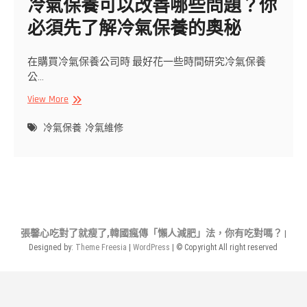
冷氣保養可以改善哪些問題？你
必須先了解冷氣保養的奧秘
在購買冷氣保養公司時 最好花一些時間研究冷氣保養
公…
冷
View More
氣
保
冷氣保養
冷氣維修
養
可
以
改
善
哪
些
張馨心吃對了就瘦了,韓國瘋傳「懶人減肥」法，你有吃對嗎？
|
問
Designed by:
Theme Freesia
|
WordPress
| © Copyright All right reserved
題？
你
必
須