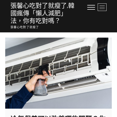
Skip
張馨心吃對了就瘦了,韓
M
to
國瘋傳「懶人減肥」
e
content
n
法，你有吃對嗎？
u
張馨心吃對了就瘦了
B
u
t
t
o
n